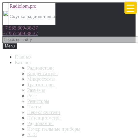
Radiolom.pro
Скупка радиодеталей
+7 965 609-38-37
+7 965 609-38-37
Menu
Главная
Каталог
Радиодетали
Конденсаторы
Микросхемы
Транзисторы
Разъёмы
Реле
Резисторы
Платы
Переключатели
Потенциометры
Радиолампы
Измерительные приборы
АТС