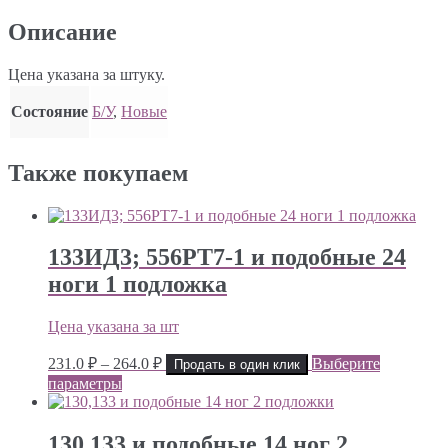
подложек
Описание
Цена указана за штуку.
Состояние
Б/У
,
Новые
Также покупаем
133ИД3; 556РТ7-1 и подобные 24
ноги 1 подложка
Цена указана за шт
Диапазон
231.0
₽
–
264.0
₽
Выберите
Продать в один клик
цен:
параметры
231.0 ₽
–
264.0 ₽
130,133 и подобные 14 ног 2