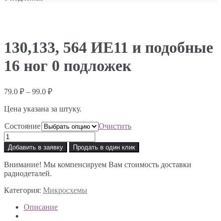
130,133, 564 ИЕ11 и подобные
16 ног 0 подложек
Диапазон
79.0
₽
–
99.0
₽
цен:
Цена указана за штуку.
79.0 ₽
–
Состояние
Очистить
99.0 ₽
Количество
товара
Добавить в заявку
Продать в один клик
130,133,
564
Внимание! Мы компенсируем Вам стоимость доставки
ИЕ11
радиодеталей.
и
подобные
Категория:
Микросхемы
16
ног
Описание
0