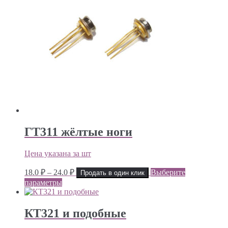
ГТ311 жёлтые ноги
Цена указана за шт
Диапазон
18.0
₽
–
24.0
₽
Выберите
Продать в один клик
цен:
параметры
18.0 ₽
–
24.0 ₽
КТ321 и подобные