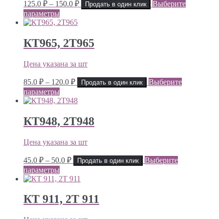
Диапазон
125.0
₽
–
150.0
₽
Выберите
Продать в один клик
цен:
параметры
125.0 ₽
–
150.0 ₽
КТ965, 2Т965
Цена указана за шт
Диапазон
85.0
₽
–
120.0
₽
Выберите
Продать в один клик
цен:
параметры
85.0 ₽
–
120.0 ₽
КТ948, 2Т948
Цена указана за шт
Диапазон
45.0
₽
–
50.0
₽
Выберите
Продать в один клик
цен:
параметры
45.0 ₽
–
50.0 ₽
КТ 911, 2Т 911