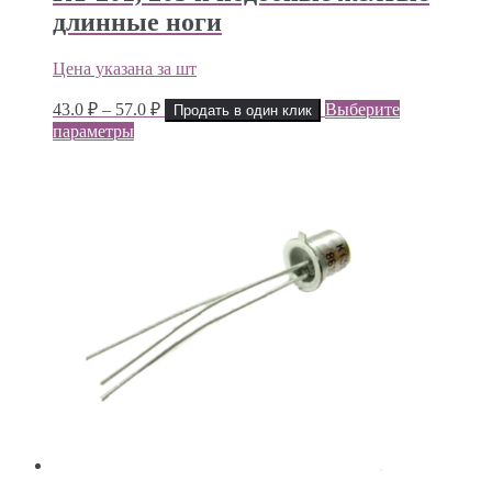
длинные ноги
Цена указана за шт
Диапазон
43.0
₽
–
57.0
₽
Выберите
Продать в один клик
цен:
параметры
43.0 ₽
–
57.0 ₽