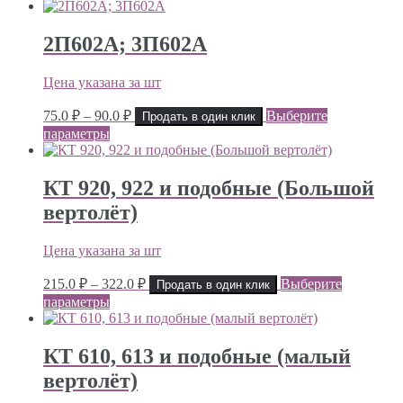
132.0 ₽
–
159.0 ₽
2П602А; 3П602А
Цена указана за шт
Диапазон
75.0
₽
–
90.0
₽
Выберите
Продать в один клик
цен:
параметры
75.0 ₽
–
90.0 ₽
КТ 920, 922 и подобные (Большой
вертолёт)
Цена указана за шт
Диапазон
215.0
₽
–
322.0
₽
Выберите
Продать в один клик
цен:
параметры
215.0 ₽
–
322.0 ₽
КТ 610, 613 и подобные (малый
вертолёт)