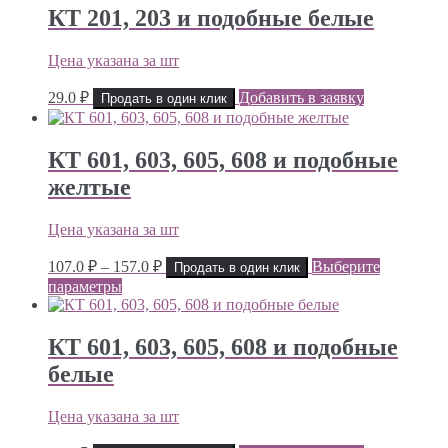
КТ 201, 203 и подобные белые
Цена указана за шт
29.0
₽
Добавить в заявку
Продать в один клик
КТ 601, 603, 605, 608 и подобные
желтые
Цена указана за шт
Диапазон
107.0
₽
–
157.0
₽
Выберите
Продать в один клик
цен:
параметры
107.0 ₽
–
157.0 ₽
КТ 601, 603, 605, 608 и подобные
белые
Цена указана за шт