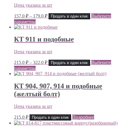
Цена указана за шт
Диапазон
157.0
₽
–
179.0
₽
Выберите
Продать в один клик
цен:
параметры
157.0 ₽
–
179.0 ₽
КТ 911 и подобные
Цена указана за шт
Диапазон
215.0
₽
–
322.0
₽
Выберите
Продать в один клик
цен:
параметры
215.0 ₽
–
322.0 ₽
КТ 904, 907, 914 и подобные
(желтый болт)
Цена указана за шт
215.0
₽
Подробнее
Продать в один клик