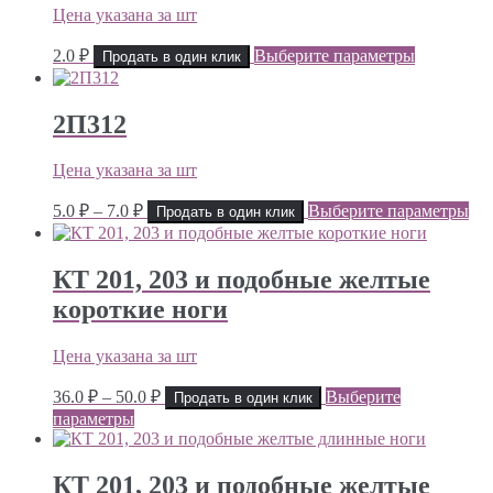
Цена указана за шт
2.0
₽
Выберите параметры
Продать в один клик
2П312
Цена указана за шт
Диапазон
5.0
₽
–
7.0
₽
Выберите параметры
Продать в один клик
цен:
5.0 ₽
–
КТ 201, 203 и подобные желтые
7.0 ₽
короткие ноги
Цена указана за шт
Диапазон
36.0
₽
–
50.0
₽
Выберите
Продать в один клик
цен:
параметры
36.0 ₽
–
50.0 ₽
КТ 201, 203 и подобные желтые