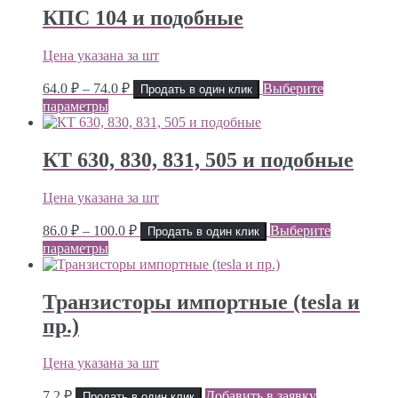
115.0 ₽
КПС 104 и подобные
Цена указана за шт
Диапазон
64.0
₽
–
74.0
₽
Выберите
Продать в один клик
цен:
параметры
64.0 ₽
–
74.0 ₽
КТ 630, 830, 831, 505 и подобные
Цена указана за шт
Диапазон
86.0
₽
–
100.0
₽
Выберите
Продать в один клик
цен:
параметры
86.0 ₽
–
100.0 ₽
Транзисторы импортные (tesla и
пр.)
Цена указана за шт
7.2
₽
Добавить в заявку
Продать в один клик