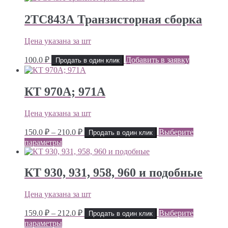
2ТС843А Транзисторная сборка
Цена указана за шт
100.0
₽
Добавить в заявку
Продать в один клик
КТ 970А; 971А
Цена указана за шт
Диапазон
150.0
₽
–
210.0
₽
Выберите
Продать в один клик
цен:
параметры
150.0 ₽
–
210.0 ₽
КТ 930, 931, 958, 960 и подобные
Цена указана за шт
Диапазон
159.0
₽
–
212.0
₽
Выберите
Продать в один клик
цен:
параметры