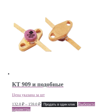
159.0 ₽
–
212.0 ₽
КТ 909 и подобные
Цена указана за шт
Диапазон
132.0
₽
–
159.0
₽
Выберите
Продать в один клик
цен:
параметры