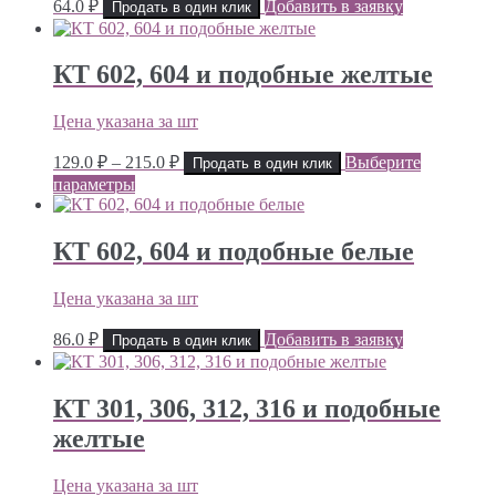
64.0
₽
Добавить в заявку
Продать в один клик
КТ 602, 604 и подобные желтые
Цена указана за шт
Диапазон
129.0
₽
–
215.0
₽
Выберите
Продать в один клик
цен:
параметры
129.0 ₽
–
215.0 ₽
КТ 602, 604 и подобные белые
Цена указана за шт
86.0
₽
Добавить в заявку
Продать в один клик
КТ 301, 306, 312, 316 и подобные
желтые
Цена указана за шт