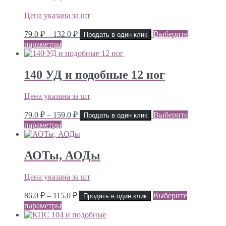
Цена указана за шт
Диапазон
79.0
₽
–
132.0
₽
Выберите
Продать в один клик
цен:
параметры
79.0 ₽
–
132.0 ₽
140 УД и подобные 12 ног
Цена указана за шт
Диапазон
79.0
₽
–
159.0
₽
Выберите
Продать в один клик
цен:
параметры
79.0 ₽
–
159.0 ₽
АОТы, АОДы
Цена указана за шт
Диапазон
86.0
₽
–
115.0
₽
Выберите
Продать в один клик
цен:
параметры
86.0 ₽
–