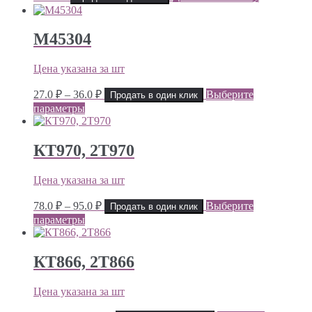
М45304
Цена указана за шт
Диапазон
27.0
₽
–
36.0
₽
Выберите
Продать в один клик
цен:
параметры
27.0 ₽
–
36.0 ₽
КТ970, 2Т970
Цена указана за шт
Диапазон
78.0
₽
–
95.0
₽
Выберите
Продать в один клик
цен:
параметры
78.0 ₽
–
95.0 ₽
КТ866, 2Т866
Цена указана за шт