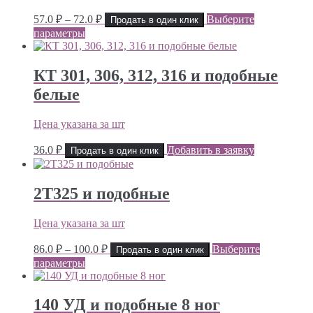
Диапазон
57.0
₽
–
72.0
₽
Выберите
Продать в один клик
цен:
параметры
57.0 ₽
–
72.0 ₽
КТ 301, 306, 312, 316 и подобные
белые
Цена указана за шт
36.0
₽
Добавить в заявку
Продать в один клик
2Т325 и подобные
Цена указана за шт
Диапазон
86.0
₽
–
100.0
₽
Выберите
Продать в один клик
цен:
параметры
86.0 ₽
–
100.0 ₽
140 УД и подобные 8 ног