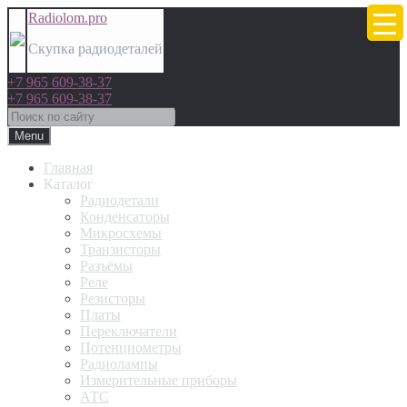
Radiolom.pro
Скупка радиодеталей
+7 965 609-38-37
+7 965 609-38-37
Menu
Главная
Каталог
Радиодетали
Конденсаторы
Микросхемы
Транзисторы
Разъёмы
Реле
Резисторы
Платы
Переключатели
Потенциометры
Радиолампы
Измерительные приборы
АТС