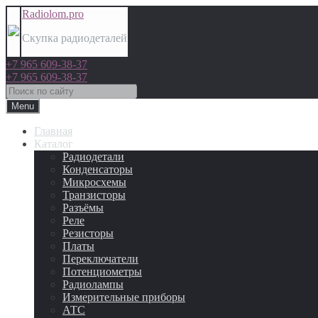
Radiolom.pro
Скупка радиодеталей
+7 965 609-38-37
+7 965 609-38-37
Menu
Главная
Каталог
Радиодетали
Конденсаторы
Микросхемы
Транзисторы
Разъёмы
Реле
Резисторы
Платы
Переключатели
Потенциометры
Радиолампы
Измерительные приборы
АТС